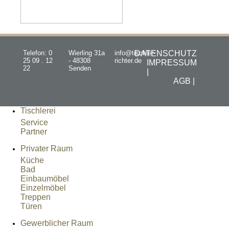
Telefon: 0
Wierling 31a
info@tischler-
DATENSCHUTZ
25 09 . 12
- 48308
richter.de
IMPRESSUM
22
Senden
|
AGB |
Tischlerei
Service
Partner
Privater Raum
Küche
Bad
Einbaumöbel
Einzelmöbel
Treppen
Türen
Gewerblicher Raum