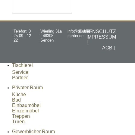
Telefon: 0
Wierling 31a
info@tischler-
DATENSCHUTZ
25 09 . 12
- 48308
richter.de
IMPRESSUM
22
Senden
|
AGB |
Tischlerei
Service
Partner
Privater Raum
Küche
Bad
Einbaumöbel
Einzelmöbel
Treppen
Türen
Gewerblicher Raum