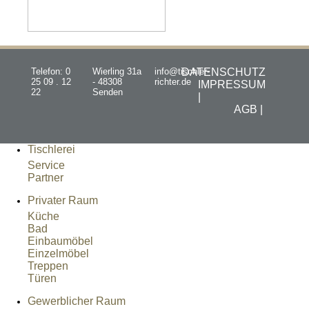
Telefon: 0
Wierling 31a
info@tischler-
DATENSCHUTZ
25 09 . 12
- 48308
richter.de
IMPRESSUM
22
Senden
|
AGB |
Tischlerei
Service
Partner
Privater Raum
Küche
Bad
Einbaumöbel
Einzelmöbel
Treppen
Türen
Gewerblicher Raum