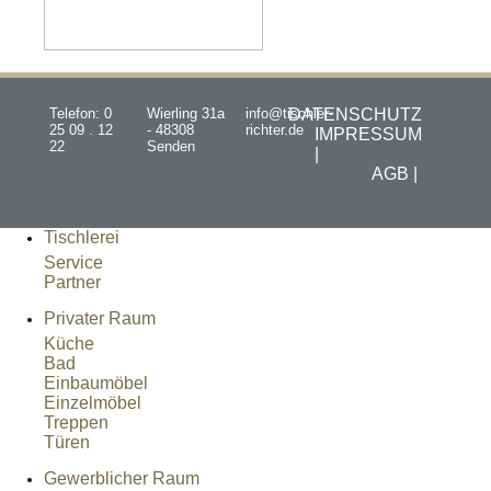
Telefon: 0
Wierling 31a
info@tischler-
DATENSCHUTZ
25 09 . 12
- 48308
richter.de
IMPRESSUM
22
Senden
|
AGB |
Tischlerei
Service
Partner
Privater Raum
Küche
Bad
Einbaumöbel
Einzelmöbel
Treppen
Türen
Gewerblicher Raum