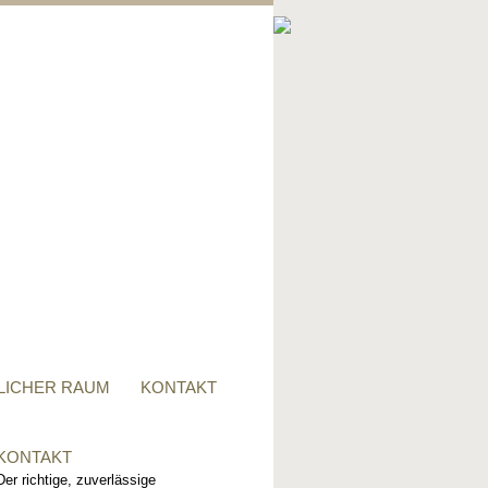
PRIVATER RAUM
Ob Tisch, Stuhl, Regal - oder
alles zusammen, für alle
Wünsche, sind wir der richtige
Ansprechpartner.
LICHER RAUM
KONTAKT
KONTAKT
Der richtige, zuverlässige