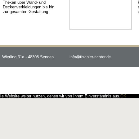
Theken über Wand- und
Deckenverkleidungen bis hin
zur gesamten Gestaltung.
Wierling 31a - 48308 Senden
info@tischler-richter.de
e Website weiter nutzen, gehen wir von Ihrem Einverständnis aus.
OK