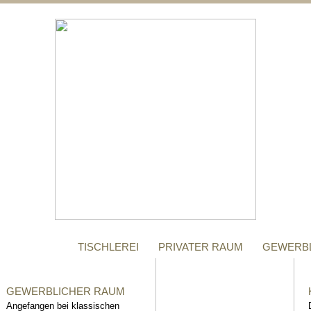
;
MANUFAKTUR
Gegründet im Jahr 1996,
steht das Tischler-
Unternehmen Richter bis
heute für höchste Qualität.
TISCHLEREI
PRIVATER RAUM
GEWERB
GEWERBLICHER RAUM
Angefangen bei klassischen