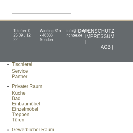
Telefon: 0
Wierling 31a
info@tischler-
DATENSCHUTZ
25 09 . 12
- 48308
richter.de
IMPRESSUM
22
Senden
|
AGB |
Tischlerei
Service
Partner
Privater Raum
Küche
Bad
Einbaumöbel
Einzelmöbel
Treppen
Türen
Gewerblicher Raum