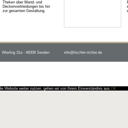
Theken über Wand- und
Deckenverkleidungen bis hin
zur gesamten Gestaltung.
Wierling 31a - 48308 Senden
info@tischler-richter.de
e Website weiter nutzen, gehen wir von Ihrem Einverständnis aus.
OK