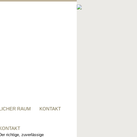
PRIVATER RAUM
Ob Tisch, Stuhl, Regal - oder
alles zusammen, für alle
Wünsche, sind wir der richtige
Ansprechpartner.
LICHER RAUM
KONTAKT
KONTAKT
Der richtige, zuverlässige