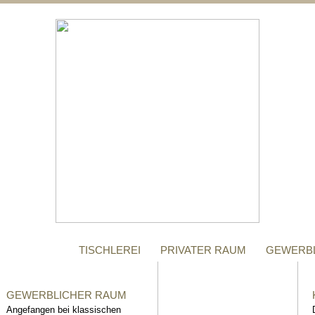
;
MANUFAKTUR
Gegründet im Jahr 1996,
steht das Tischler-
Unternehmen Richter bis
heute für höchste Qualität.
TISCHLEREI
PRIVATER RAUM
GEWERB
GEWERBLICHER RAUM
Angefangen bei klassischen