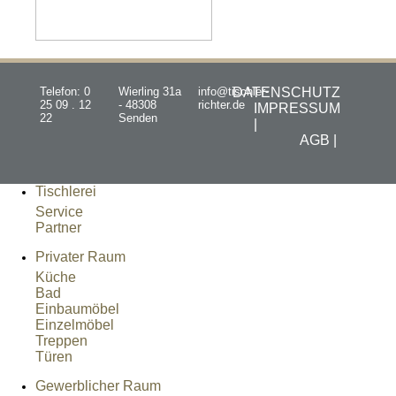
Telefon: 0
Wierling 31a
info@tischler-
DATENSCHUTZ
25 09 . 12
- 48308
richter.de
IMPRESSUM
22
Senden
|
AGB |
Tischlerei
Service
Partner
Privater Raum
Küche
Bad
Einbaumöbel
Einzelmöbel
Treppen
Türen
Gewerblicher Raum