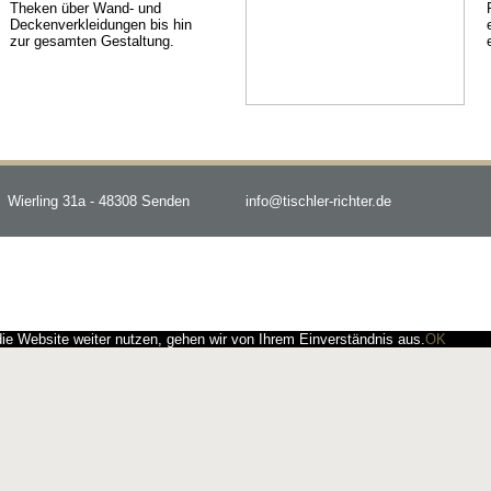
Theken über Wand- und
Deckenverkleidungen bis hin
zur gesamten Gestaltung.
Wierling 31a - 48308 Senden
info@tischler-richter.de
e Website weiter nutzen, gehen wir von Ihrem Einverständnis aus.
OK