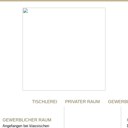
;
MANUFAKTUR
Gegründet im Jahr 1996,
steht das Tischler-
Unternehmen Richter bis
heute für höchste Qualität.
TISCHLEREI
PRIVATER RAUM
GEWERB
GEWERBLICHER RAUM
Angefangen bei klassischen