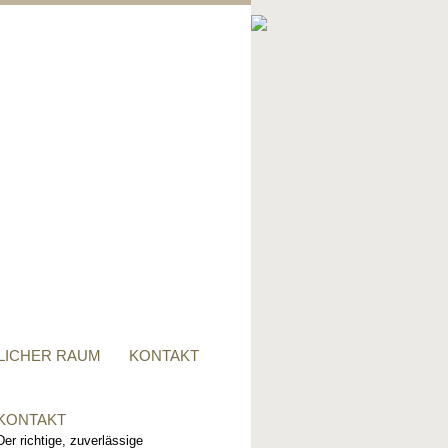
PRIVATER RAUM
Ob Tisch, Stuhl, Regal - oder
alles zusammen, für alle
Wünsche, sind wir der richtige
Ansprechpartner.
LICHER RAUM
KONTAKT
KONTAKT
Der richtige, zuverlässige