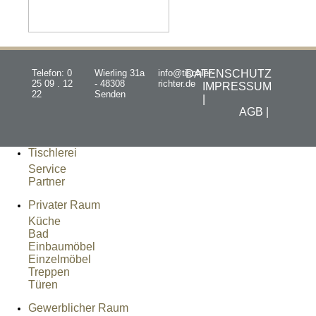
Telefon: 0
Wierling 31a
info@tischler-
DATENSCHUTZ
25 09 . 12
- 48308
richter.de
IMPRESSUM
22
Senden
|
AGB |
Tischlerei
Service
Partner
Privater Raum
Küche
Bad
Einbaumöbel
Einzelmöbel
Treppen
Türen
Gewerblicher Raum