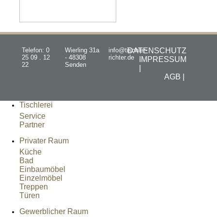
Telefon: 0
Wierling 31a
info@tischler-
DATENSCHUTZ
25 09 . 12
- 48308
richter.de
IMPRESSUM
22
Senden
|
AGB |
Tischlerei
Service
Partner
Privater Raum
Küche
Bad
Einbaumöbel
Einzelmöbel
Treppen
Türen
Gewerblicher Raum