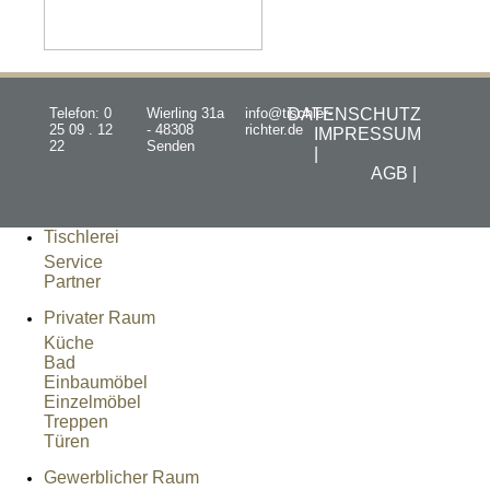
Telefon: 0
Wierling 31a
info@tischler-
DATENSCHUTZ
25 09 . 12
- 48308
richter.de
IMPRESSUM
22
Senden
|
AGB |
Tischlerei
Service
Partner
Privater Raum
Küche
Bad
Einbaumöbel
Einzelmöbel
Treppen
Türen
Gewerblicher Raum