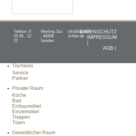
Telefon: 0
Wierling 31a
info@tischler-
DATENSCHUTZ
25 09 . 12
- 48308
richter.de
IMPRESSUM
22
Senden
|
AGB |
Tischlerei
Service
Partner
Privater Raum
Küche
Bad
Einbaumöbel
Einzelmöbel
Treppen
Türen
Gewerblicher Raum