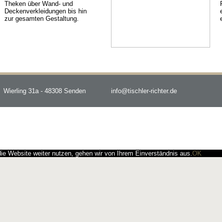
Theken über Wand- und
Deckenverkleidungen bis hin
zur gesamten Gestaltung.
Wierling 31a - 48308 Senden
info@tischler-richter.de
e Website weiter nutzen, gehen wir von Ihrem Einverständnis aus.
OK