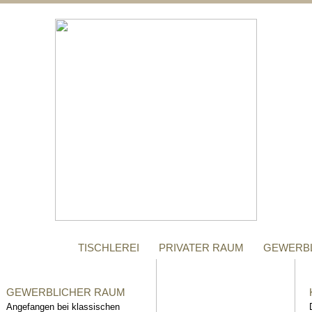
;
MANUFAKTUR
Gegründet im Jahr 1996,
steht das Tischler-
Unternehmen Richter bis
heute für höchste Qualität.
TISCHLEREI
PRIVATER RAUM
GEWERB
GEWERBLICHER RAUM
Angefangen bei klassischen