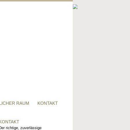
PRIVATER RAUM
Ob Tisch, Stuhl, Regal - oder
alles zusammen, für alle
Wünsche, sind wir der richtige
Ansprechpartner.
LICHER RAUM
KONTAKT
KONTAKT
Der richtige, zuverlässige