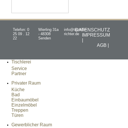
Telefon: 0
Wierling 31a
info@tischler-
DATENSCHUTZ
25 09 . 12
- 48308
richter.de
IMPRESSUM
22
Senden
|
AGB |
Tischlerei
Service
Partner
Privater Raum
Küche
Bad
Einbaumöbel
Einzelmöbel
Treppen
Türen
Gewerblicher Raum