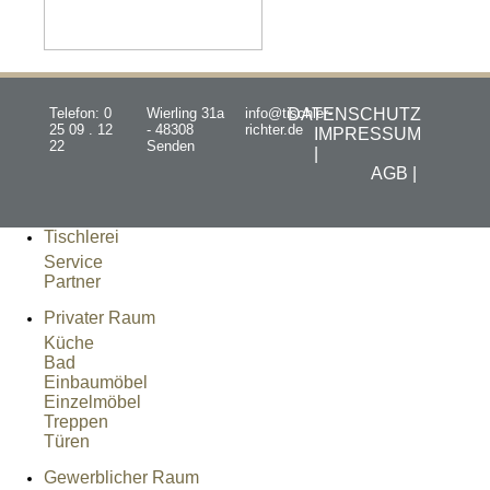
Telefon: 0
Wierling 31a
info@tischler-
DATENSCHUTZ
25 09 . 12
- 48308
richter.de
IMPRESSUM
22
Senden
|
AGB |
Tischlerei
Service
Partner
Privater Raum
Küche
Bad
Einbaumöbel
Einzelmöbel
Treppen
Türen
Gewerblicher Raum