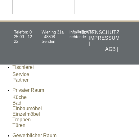
Telefon: 0
Wierling 31a
info@tischler-
DATENSCHUTZ
25 09 . 12
- 48308
richter.de
IMPRESSUM
22
Senden
|
AGB |
Tischlerei
Service
Partner
Privater Raum
Küche
Bad
Einbaumöbel
Einzelmöbel
Treppen
Türen
Gewerblicher Raum