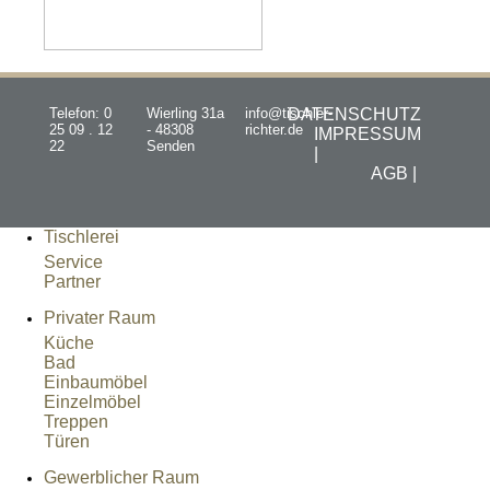
Telefon: 0
Wierling 31a
info@tischler-
DATENSCHUTZ
25 09 . 12
- 48308
richter.de
IMPRESSUM
22
Senden
|
AGB |
Tischlerei
Service
Partner
Privater Raum
Küche
Bad
Einbaumöbel
Einzelmöbel
Treppen
Türen
Gewerblicher Raum