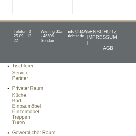
Telefon: 0
Wierling 31a
info@tischler-
DATENSCHUTZ
25 09 . 12
- 48308
richter.de
IMPRESSUM
22
Senden
|
AGB |
Tischlerei
Service
Partner
Privater Raum
Küche
Bad
Einbaumöbel
Einzelmöbel
Treppen
Türen
Gewerblicher Raum