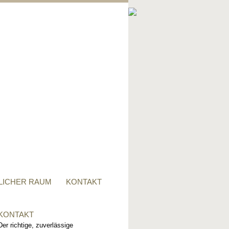
PRIVATER RAUM
Ob Tisch, Stuhl, Regal - oder
alles zusammen, für alle
Wünsche, sind wir der richtige
Ansprechpartner.
LICHER RAUM
KONTAKT
KONTAKT
Der richtige, zuverlässige