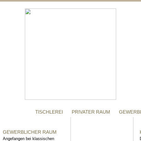
;
MANUFAKTUR
Gegründet im Jahr 1996,
steht das Tischler-
Unternehmen Richter bis
heute für höchste Qualität.
TISCHLEREI
PRIVATER RAUM
GEWERB
GEWERBLICHER RAUM
Angefangen bei klassischen