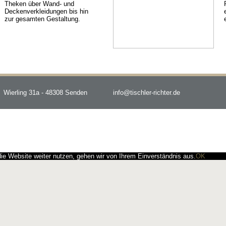
Theken über Wand- und
Deckenverkleidungen bis hin
zur gesamten Gestaltung.
Wierling 31a - 48308 Senden
info@tischler-richter.de
e Website weiter nutzen, gehen wir von Ihrem Einverständnis aus.
OK