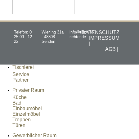
Telefon: 0
Wierling 31a
info@tischler-
DATENSCHUTZ
25 09 . 12
- 48308
richter.de
IMPRESSUM
22
Senden
|
AGB |
Tischlerei
Service
Partner
Privater Raum
Küche
Bad
Einbaumöbel
Einzelmöbel
Treppen
Türen
Gewerblicher Raum