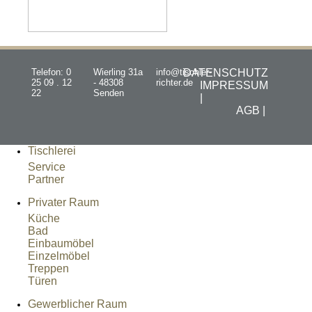
Telefon: 0
Wierling 31a
info@tischler-
DATENSCHUTZ
25 09 . 12
- 48308
richter.de
IMPRESSUM
22
Senden
|
AGB |
Tischlerei
Service
Partner
Privater Raum
Küche
Bad
Einbaumöbel
Einzelmöbel
Treppen
Türen
Gewerblicher Raum