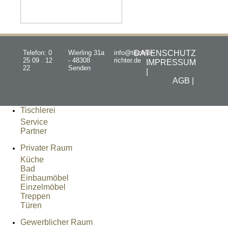
Telefon: 0
Wierling 31a
info@tischler-
DATENSCHUTZ
25 09 . 12
- 48308
richter.de
IMPRESSUM
22
Senden
|
AGB |
Tischlerei
Service
Partner
Privater Raum
Küche
Bad
Einbaumöbel
Einzelmöbel
Treppen
Türen
Gewerblicher Raum