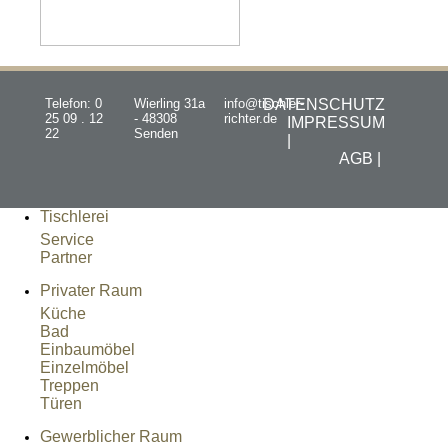
Telefon: 0
Wierling 31a
info@tischler-
DATENSCHUTZ
25 09 . 12
- 48308
richter.de
IMPRESSUM
22
Senden
|
AGB |
Tischlerei
Service
Partner
Privater Raum
Küche
Bad
Einbaumöbel
Einzelmöbel
Treppen
Türen
Gewerblicher Raum