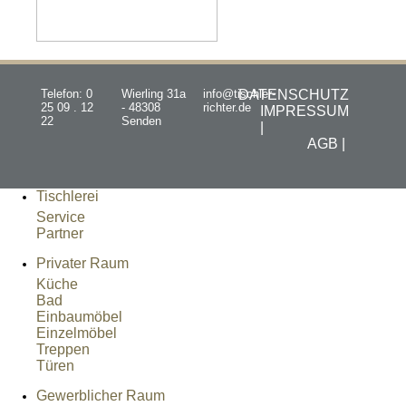
Telefon: 0
Wierling 31a
info@tischler-
DATENSCHUTZ
25 09 . 12
- 48308
richter.de
IMPRESSUM
22
Senden
|
AGB |
Tischlerei
Service
Partner
Privater Raum
Küche
Bad
Einbaumöbel
Einzelmöbel
Treppen
Türen
Gewerblicher Raum