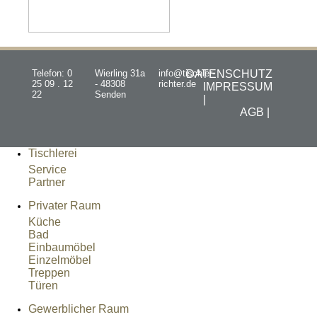
Telefon: 0
Wierling 31a
info@tischler-
DATENSCHUTZ
25 09 . 12
- 48308
richter.de
IMPRESSUM
22
Senden
|
AGB |
Tischlerei
Service
Partner
Privater Raum
Küche
Bad
Einbaumöbel
Einzelmöbel
Treppen
Türen
Gewerblicher Raum