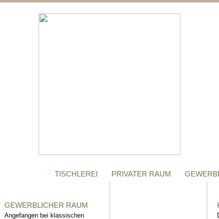
;
MANUFAKTUR
Gegründet im Jahr 1996,
steht das Tischler-
Unternehmen Richter bis
heute für höchste Qualität.
TISCHLEREI
PRIVATER RAUM
GEWERB
GEWERBLICHER RAUM
Angefangen bei klassischen