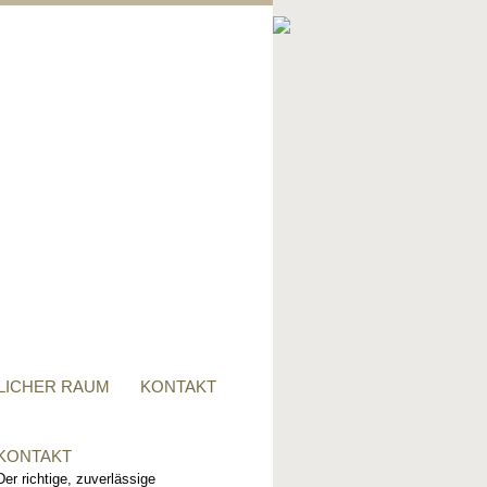
PRIVATER RAUM
Ob Tisch, Stuhl, Regal - oder
alles zusammen, für alle
Wünsche, sind wir der richtige
Ansprechpartner.
LICHER RAUM
KONTAKT
KONTAKT
Der richtige, zuverlässige