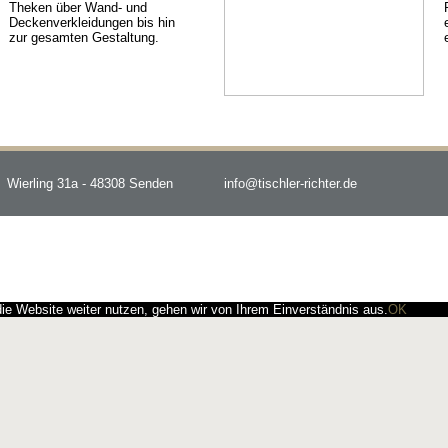
Theken über Wand- und
Deckenverkleidungen bis hin
zur gesamten Gestaltung.
Wierling 31a - 48308 Senden
info@tischler-richter.de
e Website weiter nutzen, gehen wir von Ihrem Einverständnis aus.
OK