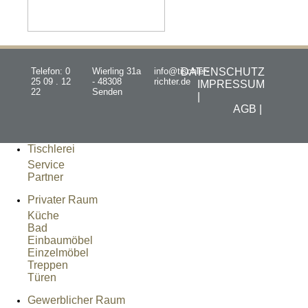
Telefon: 0
Wierling 31a
info@tischler-
DATENSCHUTZ
25 09 . 12
- 48308
richter.de
IMPRESSUM
22
Senden
|
AGB |
Tischlerei
Service
Partner
Privater Raum
Küche
Bad
Einbaumöbel
Einzelmöbel
Treppen
Türen
Gewerblicher Raum