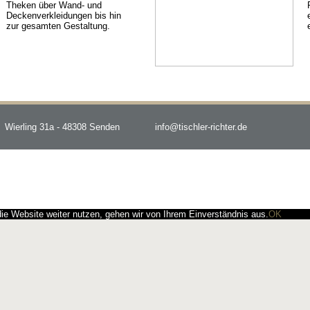
Theken über Wand- und
Deckenverkleidungen bis hin
zur gesamten Gestaltung.
Wierling 31a - 48308 Senden
info@tischler-richter.de
e Website weiter nutzen, gehen wir von Ihrem Einverständnis aus.
OK