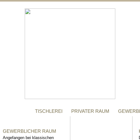
;
MANUFAKTUR
Gegründet im Jahr 1996,
steht das Tischler-
Unternehmen Richter bis
heute für höchste Qualität.
TISCHLEREI
PRIVATER RAUM
GEWERB
GEWERBLICHER RAUM
Angefangen bei klassischen