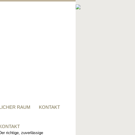
PRIVATER RAUM
Ob Tisch, Stuhl, Regal - oder
alles zusammen, für alle
Wünsche, sind wir der richtige
Ansprechpartner.
LICHER RAUM
KONTAKT
KONTAKT
Der richtige, zuverlässige