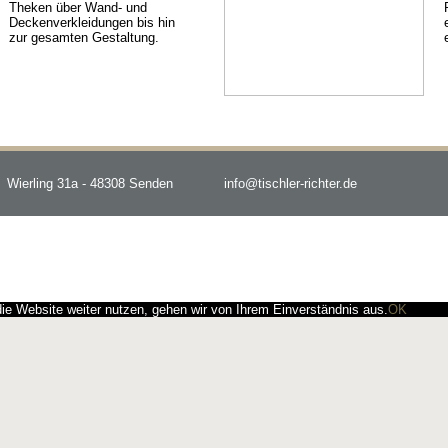
Theken über Wand- und
Deckenverkleidungen bis hin
zur gesamten Gestaltung.
Wierling 31a - 48308 Senden
info@tischler-richter.de
e Website weiter nutzen, gehen wir von Ihrem Einverständnis aus.
OK