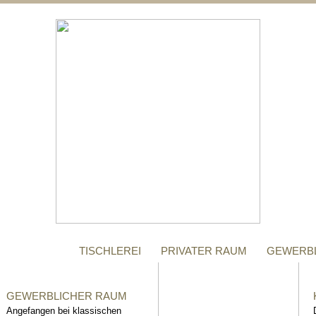
;
MANUFAKTUR
Gegründet im Jahr 1996,
steht das Tischler-
Unternehmen Richter bis
heute für höchste Qualität.
TISCHLEREI
PRIVATER RAUM
GEWERB
GEWERBLICHER RAUM
Angefangen bei klassischen