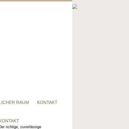
PRIVATER RAUM
Ob Tisch, Stuhl, Regal - oder
alles zusammen, für alle
Wünsche, sind wir der richtige
Ansprechpartner.
LICHER RAUM
KONTAKT
KONTAKT
Der richtige, zuverlässige