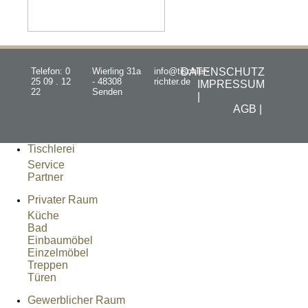
Telefon: 0
Wierling 31a
info@tischler-
DATENSCHUTZ
25 09 . 12
- 48308
richter.de
IMPRESSUM
22
Senden
|
AGB |
Tischlerei
Service
Partner
Privater Raum
Küche
Bad
Einbaumöbel
Einzelmöbel
Treppen
Türen
Gewerblicher Raum