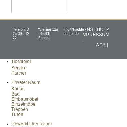
Telefon: 0
Wierling 31a
info@tischler-
DATENSCHUTZ
25 09 . 12
- 48308
richter.de
IMPRESSUM
22
Senden
|
AGB |
Tischlerei
Service
Partner
Privater Raum
Küche
Bad
Einbaumöbel
Einzelmöbel
Treppen
Türen
Gewerblicher Raum