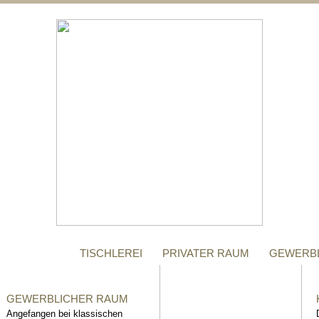
;
MANUFAKTUR
Gegründet im Jahr 1996,
steht das Tischler-
Unternehmen Richter bis
heute für höchste Qualität.
TISCHLEREI
PRIVATER RAUM
GEWERB
GEWERBLICHER RAUM
Angefangen bei klassischen