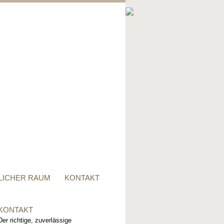
PRIVATER RAUM
Ob Tisch, Stuhl, Regal - oder
alles zusammen, für alle
Wünsche, sind wir der richtige
Ansprechpartner.
LICHER RAUM
KONTAKT
KONTAKT
Der richtige, zuverlässige