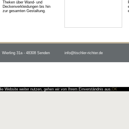
Theken über Wand- und
Deckenverkleidungen bis hin
zur gesamten Gestaltung.
Wierling 31a - 48308 Senden
info@tischler-richter.de
e Website weiter nutzen, gehen wir von Ihrem Einverständnis aus.
OK