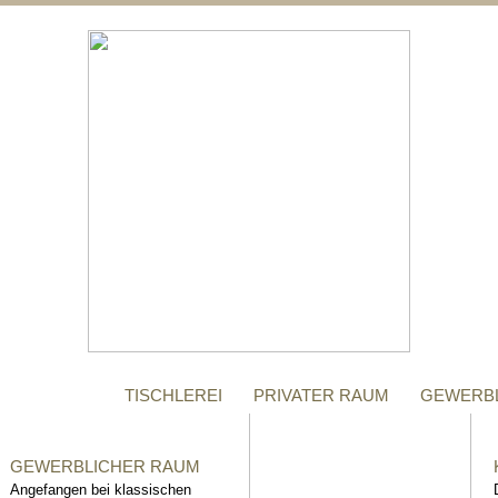
;
MANUFAKTUR
Gegründet im Jahr 1996,
steht das Tischler-
Unternehmen Richter bis
heute für höchste Qualität.
TISCHLEREI
PRIVATER RAUM
GEWERB
GEWERBLICHER RAUM
Angefangen bei klassischen