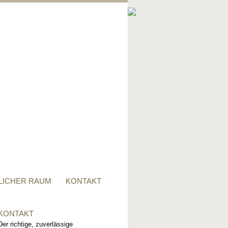
PRIVATER RAUM
Ob Tisch, Stuhl, Regal - oder
alles zusammen, für alle
Wünsche, sind wir der richtige
Ansprechpartner.
LICHER RAUM
KONTAKT
KONTAKT
Der richtige, zuverlässige