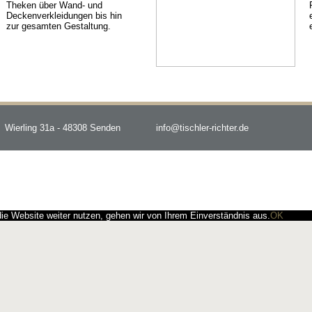
Theken über Wand- und
Deckenverkleidungen bis hin
zur gesamten Gestaltung.
Wierling 31a - 48308 Senden
info@tischler-richter.de
e Website weiter nutzen, gehen wir von Ihrem Einverständnis aus.
OK