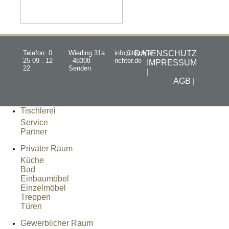
Telefon: 0
Wierling 31a
info@tischler-
DATENSCHUTZ
25 09 . 12
- 48308
richter.de
IMPRESSUM
22
Senden
|
AGB |
Tischlerei
Service
Partner
Privater Raum
Küche
Bad
Einbaumöbel
Einzelmöbel
Treppen
Türen
Gewerblicher Raum