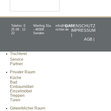
Telefon: 0
Wierling 31a
info@tischler-
DATENSCHUTZ
25 09 . 12
- 48308
richter.de
IMPRESSUM
22
Senden
|
AGB |
Tischlerei
Service
Partner
Privater Raum
Küche
Bad
Einbaumöbel
Einzelmöbel
Treppen
Türen
Gewerblicher Raum