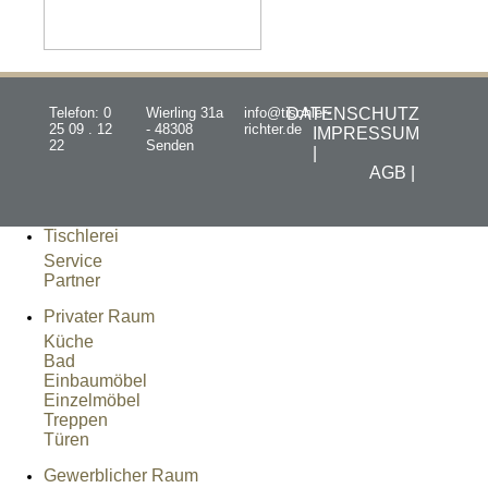
Telefon: 0
Wierling 31a
info@tischler-
DATENSCHUTZ
25 09 . 12
- 48308
richter.de
IMPRESSUM
22
Senden
|
AGB |
Tischlerei
Service
Partner
Privater Raum
Küche
Bad
Einbaumöbel
Einzelmöbel
Treppen
Türen
Gewerblicher Raum