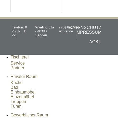
Telefon: 0
Wierling 31a
info@tischler-
DATENSCHUTZ
25 09 . 12
- 48308
richter.de
IMPRESSUM
22
Senden
|
AGB |
Tischlerei
Service
Partner
Privater Raum
Küche
Bad
Einbaumöbel
Einzelmöbel
Treppen
Türen
Gewerblicher Raum