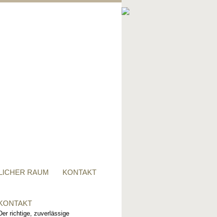
PRIVATER RAUM
Ob Tisch, Stuhl, Regal - oder
alles zusammen, für alle
Wünsche, sind wir der richtige
Ansprechpartner.
LICHER RAUM
KONTAKT
KONTAKT
Der richtige, zuverlässige