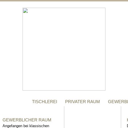
;
MANUFAKTUR
Gegründet im Jahr 1996,
steht das Tischler-
Unternehmen Richter bis
heute für höchste Qualität.
TISCHLEREI
PRIVATER RAUM
GEWERB
GEWERBLICHER RAUM
Angefangen bei klassischen