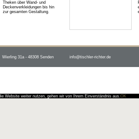
Theken über Wand- und
Deckenverkleidungen bis hin
zur gesamten Gestaltung.
Wierling 31a - 48308 Senden
info@tischler-richter.de
e Website weiter nutzen, gehen wir von Ihrem Einverständnis aus.
OK