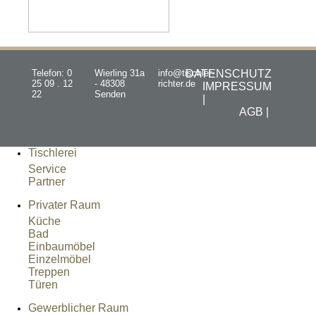
Telefon: 0
Wierling 31a
info@tischler-
DATENSCHUTZ
25 09 . 12
- 48308
richter.de
IMPRESSUM
22
Senden
|
AGB |
Tischlerei
Service
Partner
Privater Raum
Küche
Bad
Einbaumöbel
Einzelmöbel
Treppen
Türen
Gewerblicher Raum