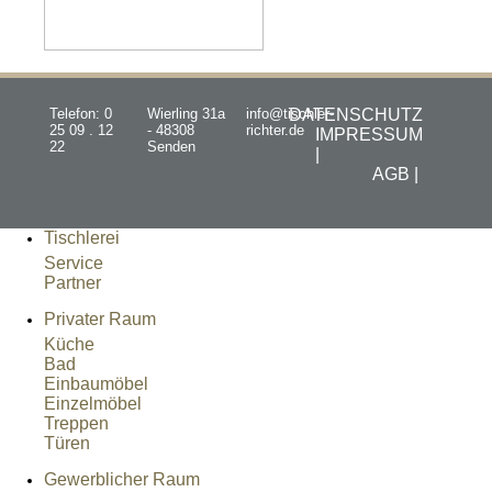
Telefon: 0
Wierling 31a
info@tischler-
DATENSCHUTZ
25 09 . 12
- 48308
richter.de
IMPRESSUM
22
Senden
|
AGB |
Tischlerei
Service
Partner
Privater Raum
Küche
Bad
Einbaumöbel
Einzelmöbel
Treppen
Türen
Gewerblicher Raum