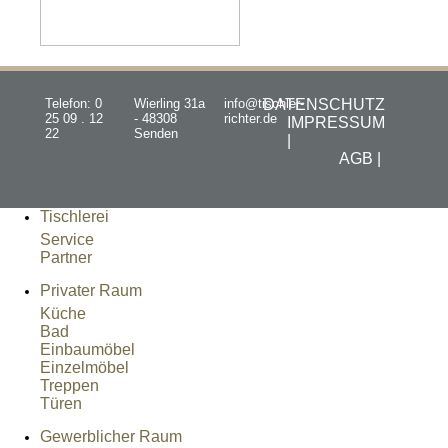
Telefon: 0
Wierling 31a
info@tischler-
DATENSCHUTZ
25 09 . 12
- 48308
richter.de
IMPRESSUM
22
Senden
|
AGB |
Tischlerei
Service
Partner
Privater Raum
Küche
Bad
Einbaumöbel
Einzelmöbel
Treppen
Türen
Gewerblicher Raum