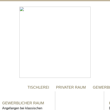
;
MANUFAKTUR
Gegründet im Jahr 1996,
steht das Tischler-
Unternehmen Richter bis
heute für höchste Qualität.
TISCHLEREI
PRIVATER RAUM
GEWERB
GEWERBLICHER RAUM
Angefangen bei klassischen