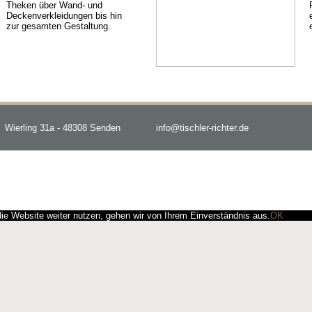
Theken über Wand- und
Deckenverkleidungen bis hin
zur gesamten Gestaltung.
Wierling 31a - 48308 Senden
info@tischler-richter.de
e Website weiter nutzen, gehen wir von Ihrem Einverständnis aus.
OK