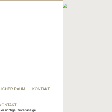
PRIVATER RAUM
Ob Tisch, Stuhl, Regal - oder
alles zusammen, für alle
Wünsche, sind wir der richtige
Ansprechpartner.
LICHER RAUM
KONTAKT
KONTAKT
Der richtige, zuverlässige