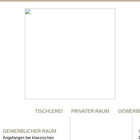
;
MANUFAKTUR
Gegründet im Jahr 1996,
steht das Tischler-
Unternehmen Richter bis
heute für höchste Qualität.
TISCHLEREI
PRIVATER RAUM
GEWERB
GEWERBLICHER RAUM
Angefangen bei klassischen