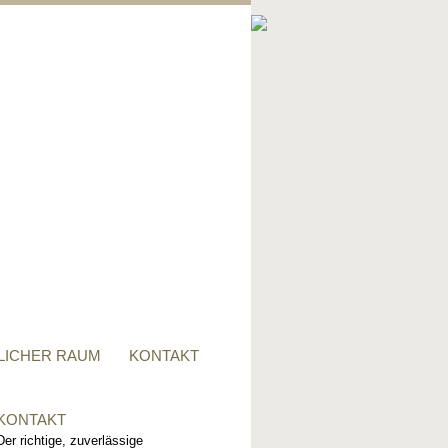
PRIVATER RAUM
Ob Tisch, Stuhl, Regal - oder
alles zusammen, für alle
Wünsche, sind wir der richtige
Ansprechpartner.
LICHER RAUM
KONTAKT
KONTAKT
Der richtige, zuverlässige