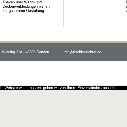
Theken über Wand- und
Deckenverkleidungen bis hin
zur gesamten Gestaltung.
Wierling 31a - 48308 Senden
info@tischler-richter.de
e Website weiter nutzen, gehen wir von Ihrem Einverständnis aus.
OK