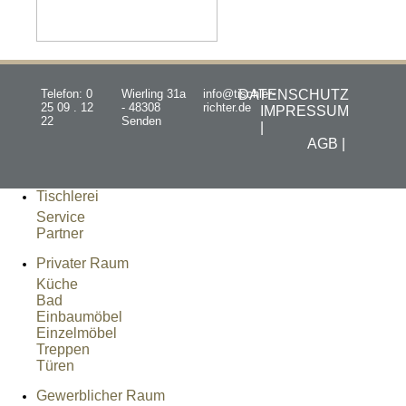
Telefon: 0
Wierling 31a
info@tischler-
DATENSCHUTZ
25 09 . 12
- 48308
richter.de
IMPRESSUM
22
Senden
|
AGB |
Tischlerei
Service
Partner
Privater Raum
Küche
Bad
Einbaumöbel
Einzelmöbel
Treppen
Türen
Gewerblicher Raum