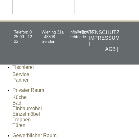
Telefon: 0
Wierling 31a
info@tischler-
DATENSCHUTZ
25 09 . 12
- 48308
richter.de
IMPRESSUM
22
Senden
|
AGB |
Tischlerei
Service
Partner
Privater Raum
Küche
Bad
Einbaumöbel
Einzelmöbel
Treppen
Türen
Gewerblicher Raum