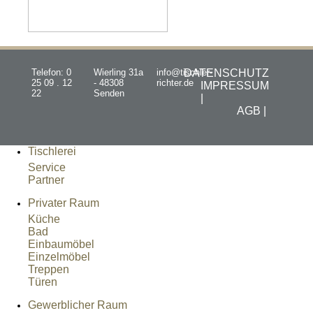
Telefon: 0
Wierling 31a
info@tischler-
DATENSCHUTZ
25 09 . 12
- 48308
richter.de
IMPRESSUM
22
Senden
|
AGB |
Tischlerei
Service
Partner
Privater Raum
Küche
Bad
Einbaumöbel
Einzelmöbel
Treppen
Türen
Gewerblicher Raum