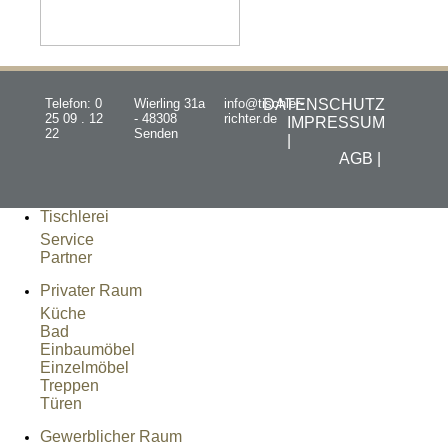
Telefon: 0
Wierling 31a
info@tischler-
DATENSCHUTZ
25 09 . 12
- 48308
richter.de
IMPRESSUM
22
Senden
|
AGB |
Tischlerei
Service
Partner
Privater Raum
Küche
Bad
Einbaumöbel
Einzelmöbel
Treppen
Türen
Gewerblicher Raum