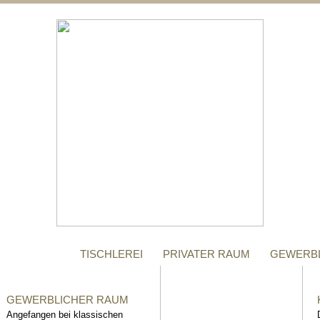
;
MANUFAKTUR
Gegründet im Jahr 1996,
steht das Tischler-
Unternehmen Richter bis
heute für höchste Qualität.
TISCHLEREI
PRIVATER RAUM
GEWERB
GEWERBLICHER RAUM
Angefangen bei klassischen