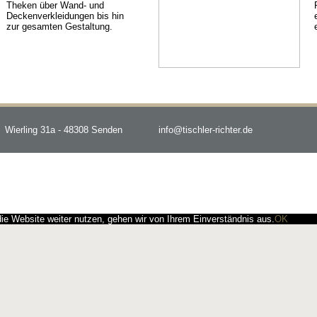
Theken über Wand- und
Deckenverkleidungen bis hin
zur gesamten Gestaltung.
Wierling 31a - 48308 Senden
info@tischler-richter.de
e Website weiter nutzen, gehen wir von Ihrem Einverständnis aus.
OK