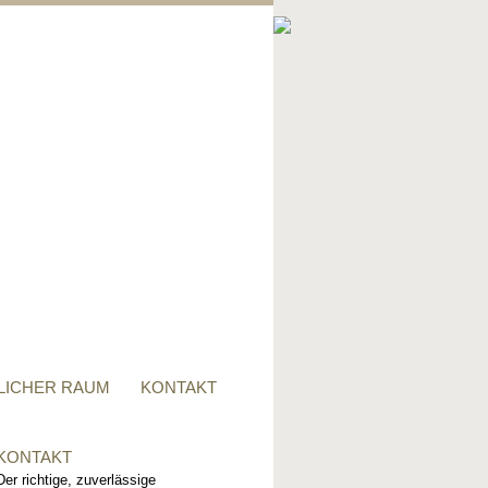
PRIVATER RAUM
Ob Tisch, Stuhl, Regal - oder
alles zusammen, für alle
Wünsche, sind wir der richtige
Ansprechpartner.
LICHER RAUM
KONTAKT
KONTAKT
Der richtige, zuverlässige