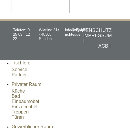
Telefon: 0
Wierling 31a
info@tischler-
DATENSCHUTZ
25 09 . 12
- 48308
richter.de
IMPRESSUM
22
Senden
|
AGB |
Tischlerei
Service
Partner
Privater Raum
Küche
Bad
Einbaumöbel
Einzelmöbel
Treppen
Türen
Gewerblicher Raum